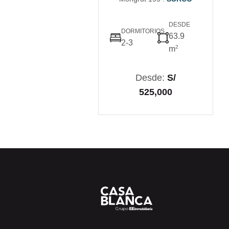
DESDE
DORMITORIOS
63.9
2-3
2
m
Desde:
S/
525,000
VER PROYECTO