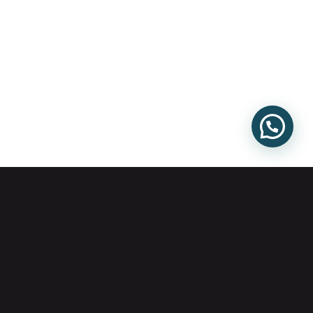
Vivir bien,
empieza aquí
Casa Blanca es el punto de partida de una nueva forma
de vivir. Creamos espacios donde la arquitectura